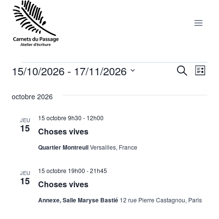
Aller
au
contenu
15/10/2026
 - 
17/11/2026
Évènements
Nav
Reche
Recherche
Liste
Sélectionnez
de
et
octobre 2026
une
vu
date.
naviga
15 octobre 9h30
-
12h00
JEU
Év
15
Choses vives
de
Quartier Montreuil
Versailles, France
vues
15 octobre 19h00
-
21h45
Évène
JEU
15
Choses vives
Annexe, Salle Maryse Bastié
12 rue Pierre Castagnou, Paris