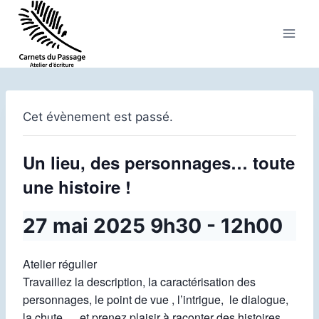
Aller
au
contenu
Cet évènement est passé.
Un lieu, des personnages… toute
une histoire !
27 mai 2025 9h30
-
12h00
Atelier régulier
Travaillez la description, la caractérisation des
personnages, le point de vue , l’intrigue, le dialogue,
la chute … et prenez plaisir à raconter des histoires