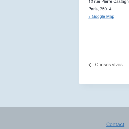
12 rue Pierre Castag
Paris
,
75014
+ Google Map
Choses vives
Contact