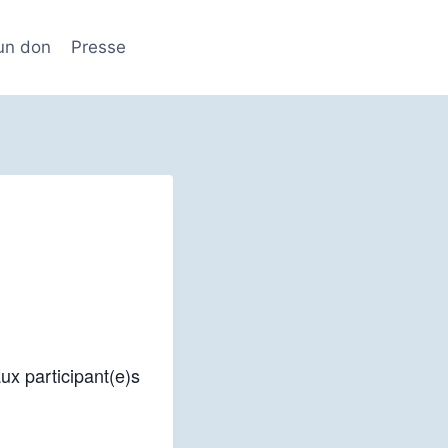
 un don
Presse
aux participant(e)s