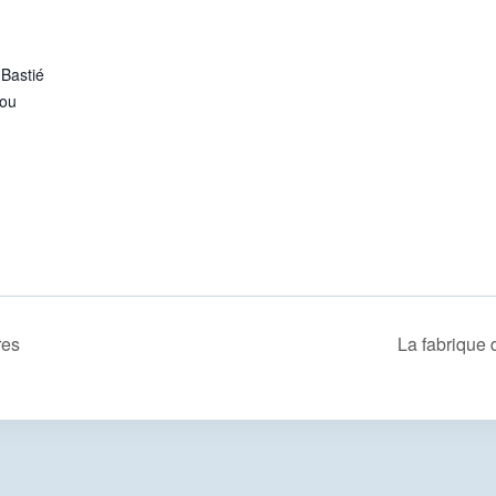
Bastié
nou
res
La fabrique