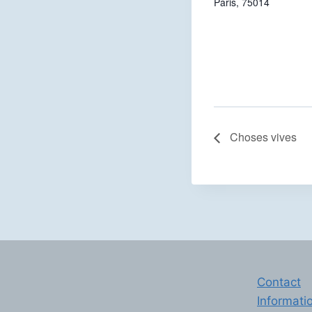
Paris
,
75014
Choses vives
Contact
Informati