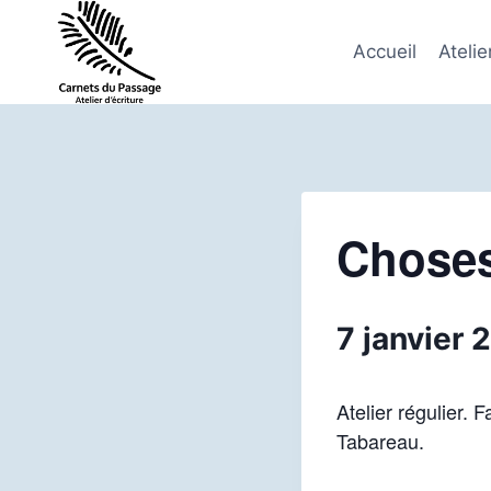
Aller
au
Accueil
Atelie
contenu
Choses
7 janvier
Atelier régulier. 
Tabareau.