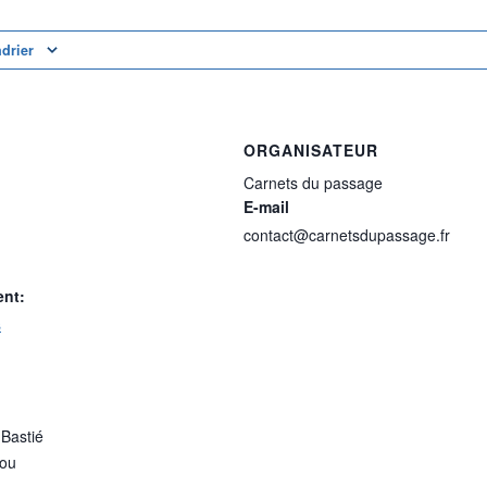
ndrier
ORGANISATEUR
Carnets du passage
E-mail
contact@carnetsdupassage.fr
ent:
s
Bastié
nou