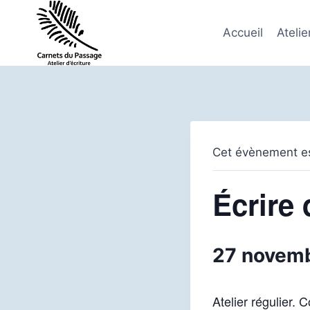
Aller
au
Accueil
Atelie
contenu
Cet évènement es
Écrire 
27 novem
Atelier régulier. 